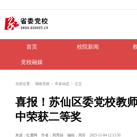
首页
校院新闻
党校融媒
当前位置:
湖南党校
>
市县动态
>
正文
喜报！苏仙区委党校教
中荣获二等奖
来源：红麓网
作者：周秀娟
编辑：周芬
2025-11-04 12:13:50