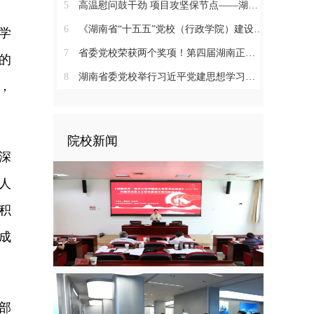
5
高温慰问鼓干劲 项目攻坚保节点——湖南省委党校“6+1”重点建设项目有序推进
6
《湖南省“十五五”党校（行政学院）建设发展规划》专家咨询论证会召开
学
7
省委党校荣获两个奖项！第四届湖南正能量“五个十佳”网络精品发布
的
8
湖南省委党校举行习近平党建思想学习交流暨第一次集体备课会
容，
院校新闻
深
“人
积
成
部