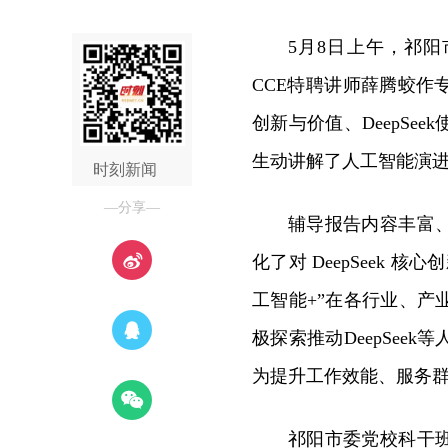
5月8日上午，祁阳市
CCE特聘讲师
薛腾蛟作专
创新与价值、DeepSee
生动讲解了人工智能演进历
时刻新闻
—分享—
辅导报告内容丰富
化了对 DeepSeek
工智能+”在各行业、
极探索推动DeepSee
为提升工作效能、服务群
祁阳市委党校科干