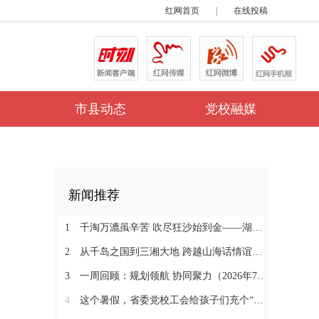
红网首页
|
在线投稿
市县动态
党校融媒
新闻推荐
1
千淘万漉虽辛苦 吹尽狂沙始到金——湖南省委党校开展2024-2025年度精品课评选
2
从千岛之国到三湘大地 跨越山海话情谊——印度尼西亚专业集团党干部考察团来湘考察纪实
3
一周回顾：规划领航 协同聚力（2026年7月13日—7月19日）
4
这个暑假，省委党校工会给孩子们充个“文化电”