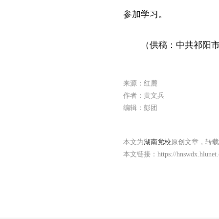
参加学习。
（供稿：中共祁阳市
来源：红麓
作者：黄文兵
编辑：彭团
本文为
湖南党校
原创文章，转载
本文链接：
https://hnswdx.hlune