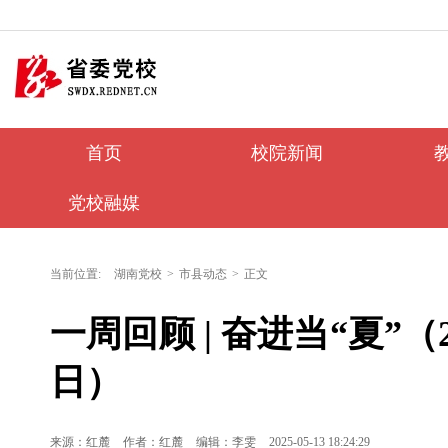
首页
校院新闻
党校融媒
当前位置:
湖南党校
>
市县动态
>
正文
一周回顾 | 奋进当“夏”（2
日）
来源：红麓
作者：红麓
编辑：李雯
2025-05-13 18:24:29