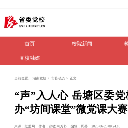
首页
校院新闻
党校融媒
当前位置:
湖南党校
>
市县动态
>
正文
“声”入人心 岳塘区委
办“坊间课堂”微党课大赛
来源：红麓网
作者：张敏 向芳舒
编辑：周芬
2025-06-23 09:24:16