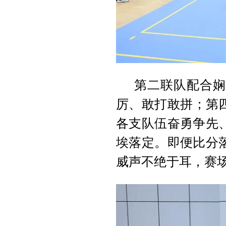
第二联队配合娴
厉、敢打敢拼；第
各支队伍奋勇争先
埃落定。即便比分
威声不绝于耳，赛