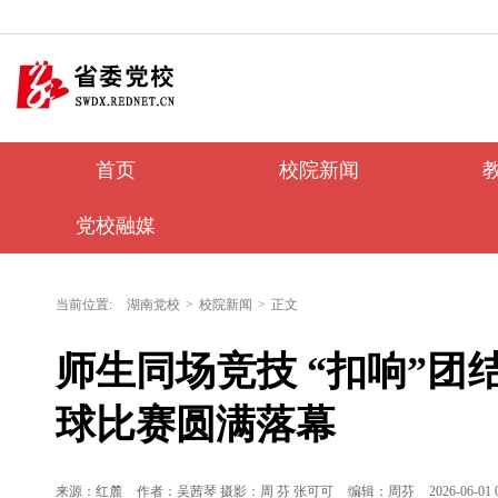
首页
校院新闻
党校融媒
当前位置:
湖南党校
>
校院新闻
>
正文
师生同场竞技 “扣响”
球比赛圆满落幕
来源：红麓
作者：吴茜琴 摄影：周 芬 张可可
编辑：周芬
2026-06-01 