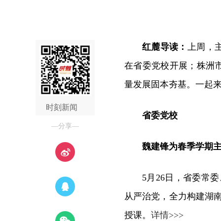
红麓导读：
上周，
在省委党校开展；株洲
量发展固本夯基。一起
时刻新闻
省委党校
—分享—
魏建锋为春季学期
5月26日，省委常
从严治党，全力构建湖
授课。
详情>>>