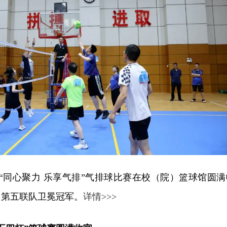
校“同心聚力 乐享气排”气排球比赛在校（院）篮球馆圆满
，第五联队卫冕冠军。
详情>>>