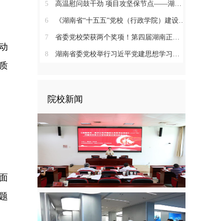
5
高温慰问鼓干劲 项目攻坚保节点——湖南省委党校“6+1”重点建设项目有序推进
6
《湖南省“十五五”党校（行政学院）建设发展规划》专家咨询论证会召开
7
省委党校荣获两个奖项！第四届湖南正能量“五个十佳”网络精品发布
动
8
湖南省委党校举行习近平党建思想学习交流暨第一次集体备课会
质
院校新闻
面
题