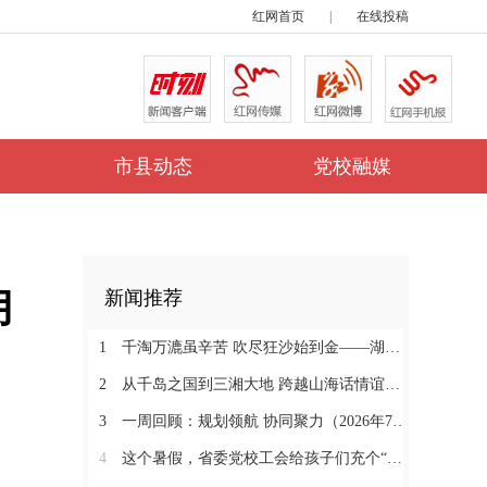
红网首页
|
在线投稿
市县动态
党校融媒
月
新闻推荐
1
千淘万漉虽辛苦 吹尽狂沙始到金——湖南省委党校开展2024-2025年度精品课评选
2
从千岛之国到三湘大地 跨越山海话情谊——印度尼西亚专业集团党干部考察团来湘考察纪实
3
一周回顾：规划领航 协同聚力（2026年7月13日—7月19日）
4
这个暑假，省委党校工会给孩子们充个“文化电”